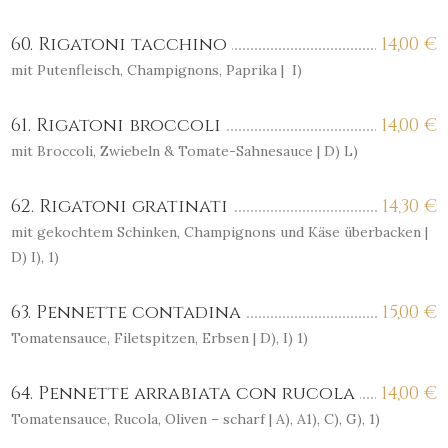
60. Rigatoni tacchino
14,00
€
mit Putenfleisch, Champignons, Paprika | I)
61. Rigatoni broccoli
14,00
€
mit Broccoli, Zwiebeln & Tomate-Sahnesauce | D) L)
62. Rigatoni gratinati
14,30
€
mit gekochtem Schinken, Champignons und Käse überbacken |
D) I), 1)
63. Pennette contadina
15,00
€
Tomatensauce, Filetspitzen, Erbsen | D), I) 1)
64. Pennette arrabiata con rucola
14,00
€
Tomatensauce, Rucola, Oliven – scharf | A), A1), C), G), 1)