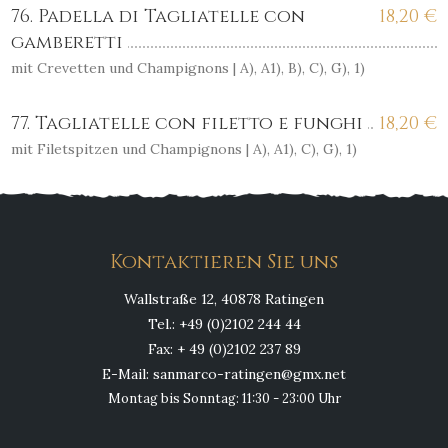
76. Padella di Tagliatelle con
18,20
€
gamberetti
mit Crevetten und Champignons | A), A1), B), C), G), 1)
77. Tagliatelle con filetto e funghi
18,20
€
mit Filetspitzen und Champignons | A), A1), C), G), 1)
Kontaktieren Sie uns
Wallstraße 12, 40878 Ratingen
Tel.: +49 (0)2102 244 44
Fax: + 49 (0)2102 237 89
E-Mail: sanmarco-ratingen@gmx.net
Montag bis Sonntag: 11:30 - 23:00 Uhr