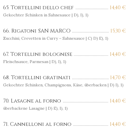
65. Tortellini dello chef
14,40
€
Gekochter Schinken in Sahnesauce | D), I), 1)
66. Rigatoni SAN MARCO
15,30
€
Zucchini, Crevetten in Curry – Sahnesauce | C) D) E), 1)
67. Tortellini bolognese
14,40
€
Fleischsauce, Parmesan | D), I), 1)
68. Tortellini gratinati
14,70
€
Gekochter Schinken, Champignons, Käse, überbacken | D) I), 1)
70. Lasagne al forno
14,40
€
überbackene Lasagne | D) E), I), 1)
71. Cannelloni al forno
14,40
€