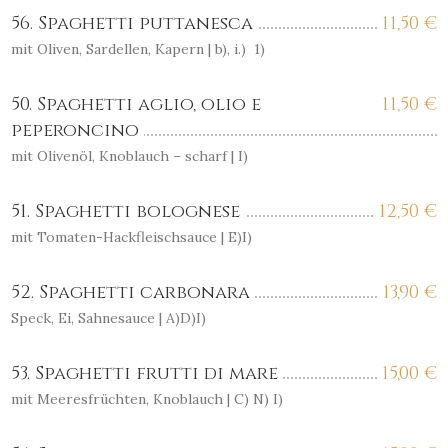
56. Spaghetti puttanesca
11,50
€
mit Oliven, Sardellen, Kapern | b), i.) 1)
50. Spaghetti aglio, olio e
11,50
€
peperoncino
mit Olivenöl, Knoblauch – scharf | I)
51. Spaghetti bolognese
12,50
€
mit Tomaten-Hackfleischsauce | E)I)
52. Spaghetti carbonara
13,90
€
Speck, Ei, Sahnesauce | A)D)I)
53. Spaghetti frutti di mare
15,00
€
mit Meeresfrüchten, Knoblauch | C) N) I)