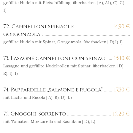
gefüllte Nudeln mit Fleischfüllung, überbacken | A), A1), C), G),
1)
72. Cannelloni spinaci e
14,90
€
gorgonzola
gefüllte Nudeln mit Spinat, Gorgonzola, überbacken | D),I) 1)
73. Lasagne cannelloni con spinaci
15,10
€
Lasagne und gefüllte Nudelrollen mit Spinat, überbacken | D)
E), I), 1)
74. Pappardelle „salmone e rucola“
17,30
€
mit Lachs und Rucola | A), B), D), L)
75. Gnocchi Sorrento
15,20
€
mit Tomaten, Mozzarella und Basilikum | D), L)