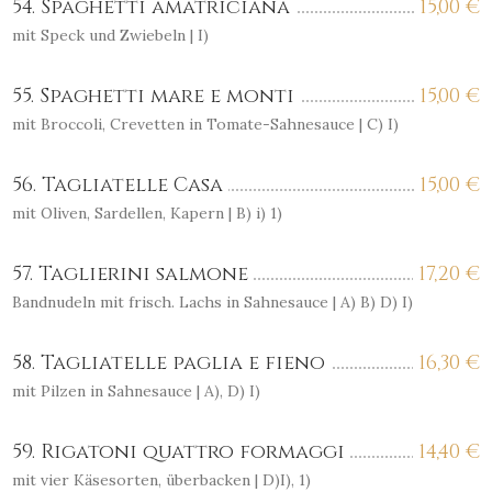
54. Spaghetti amatriciana
15,00
€
mit Speck und Zwiebeln | I)
55. Spaghetti mare e monti
15,00
€
mit Broccoli, Crevetten in Tomate-Sahnesauce | C) I)
56. Tagliatelle Casa
15,00
€
mit Oliven, Sardellen, Kapern | B) i) 1)
57. Taglierini salmone
17,20
€
Bandnudeln mit frisch. Lachs in Sahnesauce | A) B) D) I)
58. Tagliatelle paglia e fieno
16,30
€
mit Pilzen in Sahnesauce | A), D) I)
59. Rigatoni quattro formaggi
14,40
€
mit vier Käsesorten, überbacken | D)I), 1)